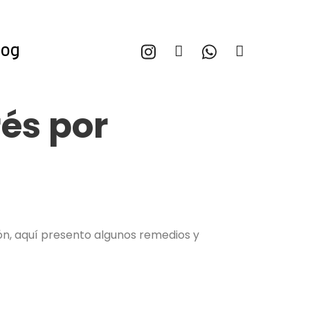
log
rés por
ón, aquí presento algunos remedios y