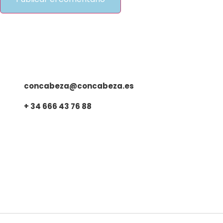
concabeza@concabeza.es​
+ 34 666 43 76 88​