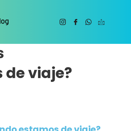
log
s
de viaje?
do estamos de viaje?