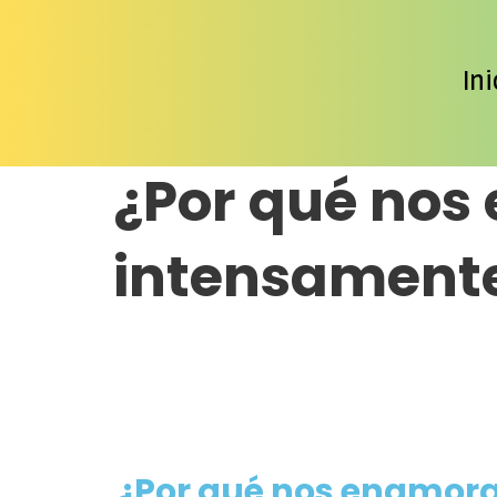
Añade aquí tu text
Ini
Resetea tú mente.
¿Por qué no
intensamente
¿Por qué nos enamor