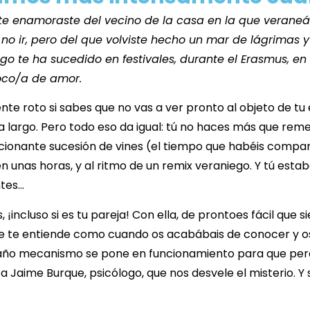
 te enamoraste del vecino de la casa en la que veraneá
 ir, pero del que volviste hecho un mar de lágrimas y
go te ha sucedido en festivales, durante el Erasmus, en 
loco/a de amor.
te roto si sabes que no vas a ver pronto al objeto de tu
ra largo. Pero todo eso da igual: tú no haces más que re
onante sucesión de vines (el tiempo que habéis compart
n unas horas, y al ritmo de un remix veraniego. Y tú estab
ntes…
s, ¡incluso si es tu pareja! Con ella, de prontoes fácil qu
s, que te entiende como cuando os acabábais de conocer y 
ño mecanismo se pone en funcionamiento para que per
Jaime Burque, psicólogo, que nos desvele el misterio. Y s