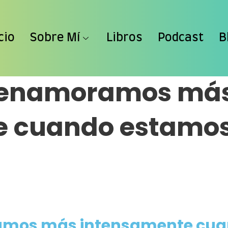
o de cabecera
cio
Sobre Mí
Libros
Podcast
B
s enamoramos má
 cuando estamos 
amos más intensamente cuan