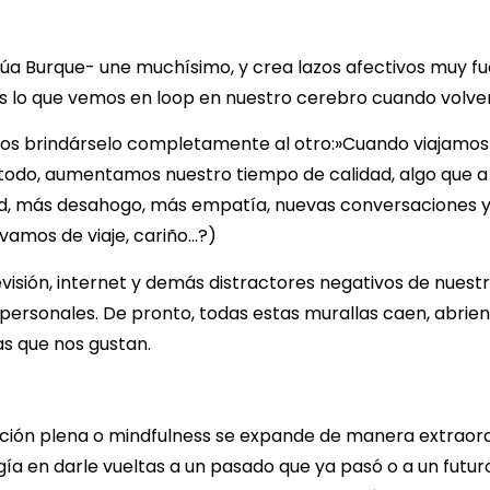
núa Burque- une muchísimo, y crea lazos afectivos muy fu
 es lo que vemos en loop en nuestro cerebro cuando volvem
emos brindárselo completamente al otro:»Cuando viajam
e todo, aumentamos nuestro tiempo de calidad, algo que a
dad, más desahogo, más empatía, nuevas conversaciones y
 vamos de viaje, cariño…?)
isión, internet y demás distractores negativos de nuestr
ersonales. De pronto, todas estas murallas caen, abriend
as que nos gustan.
nción plena o mindfulness se expande de manera extrao
a en darle vueltas a un pasado que ya pasó o a un futur