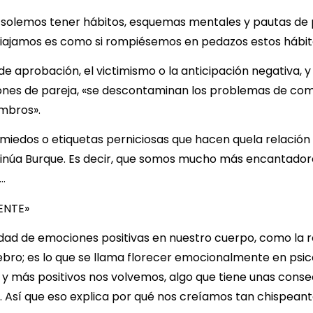
aria solemos tener hábitos, esquemas mentales y pautas d
viajamos es como si rompiésemos en pedazos estos hábito
 aprobación, el victimismo o la anticipación negativa, y
ciones de pareja, «se descontaminan los problemas de comu
embros».
 miedos o etiquetas perniciosas que hacen quela relaci
tinúa Burque. Es decir, que somos mucho más encantador
…
ENTE»
ad de emociones positivas en nuestro cuerpo, como la relaj
bro; es lo que se llama florecer emocionalmente en psic
 y más positivos nos volvemos, algo que tiene unas conse
ue. Así que eso explica por qué nos creíamos tan chispean