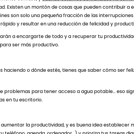
dad. Existen un montón de cosas que pueden contribuir a e
chines son solo una pequeña fracción de las interrupcione
pido y resultar en una reducción de felicidad y producti
án a encargarte de todo y a recuperar tu productividad y
 para ser más productivo.
tés haciendo o dónde estés, tienes que saber cómo ser fe
ne problemas para tener acceso a agua potable… eso sign
 en tu escritorio.
a aumentar la productividad, y es buena idea establecer 
 teléfono, agenda, ordenador…) y prioriza tus tareas diar