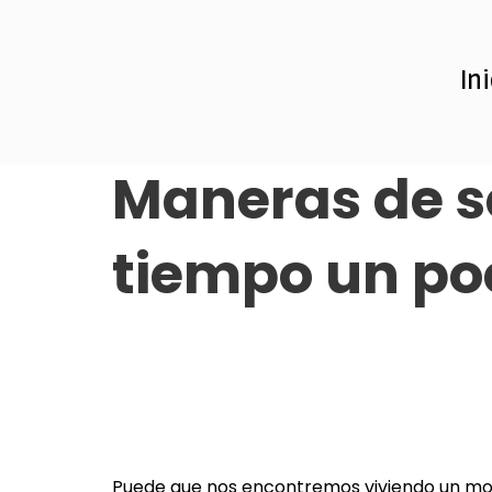
Añade aquí tu text
In
Resetea tú mente.
Maneras de s
tiempo un poc
Puede que nos encontremos viviendo un m