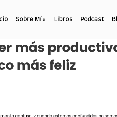
o de cabecera
icio
Sobre Mí
Libros
Podcast
B
er más productiv
o más feliz
omento confuso, y
cuando estamos confundidos no somos